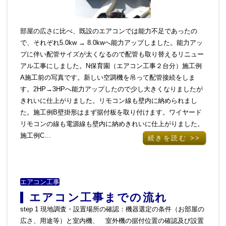
部屋の広さに比べ、既設のエアコンでは能力不足であったの
で、それぞれ5.0kw → 8.0kwへ能力アップしました。能力アッ
プに伴い配管サイズが太くなるので配管も取り替えるリニュー
アル工事にしました。N保育園（エアコン工事２台分）施工例
A施工前の写真です。新しい空調機を吊って配管接続をしま
す。2HP→3HPへ能力アップしたので少し大きくなりましたが
きれいに仕上がりました。リモコン線も壁内に納められまし
た。施工例B壁掛形はまず据付板を取り付けます。ワイヤード
リモコンの線も電源線も壁内に納めきれいに仕上がりました。
施工例C…
続きを読む >>
エアコン工事
エアコン工事までの流れ
step 1 現地調査・設置場所の確認：機器選定の条件（お部屋の
広さ、用途等）と室内機、 室外機の据付位置の確認及び設置