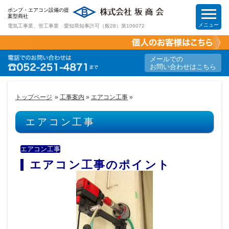
ポンプ・エアコン設備の提
案型商社
メニュー
電気工事業、管工事業 愛知県知事許可（般28）第106072
HOME
メールでの
お問い合わせはこちら
工事案内
トップページ
»
工事案内
»
エアコン工事
»
取扱商品
エアコン工事
節電&節約提案
エアコン工事
エアコン工事のポイント
求人情報
会社案内