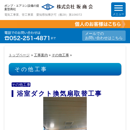
ポンプ・エアコン設備の提
案型商社
メニュー
電気工事業、管工事業 愛知県知事許可（般28）第106072
HOME
メールでの
お問い合わせはこちら
工事案内
トップページ
»
工事案内
»
その他工事
»
取扱商品
その他工事
節電&節約提案
その他工事
浴室ダクト換気扇取替工事
求人情報
会社案内