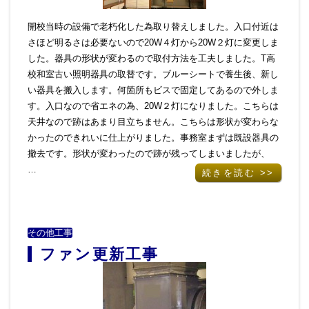
開校当時の設備で老朽化した為取り替えしました。入口付近は
さほど明るさは必要ないので20W４灯から20W２灯に変更しま
した。器具の形状が変わるので取付方法を工夫しました。T高
校和室古い照明器具の取替です。ブルーシートで養生後、新し
い器具を搬入します。何箇所もビスで固定してあるので外しま
す。入口なので省エネの為、20W２灯になりました。こちらは
天井なので跡はあまり目立ちません。こちらは形状が変わらな
かったのできれいに仕上がりました。事務室まずは既設器具の
撤去です。形状が変わったので跡が残ってしまいましたが、
…
続きを読む >>
その他工事
ファン更新工事