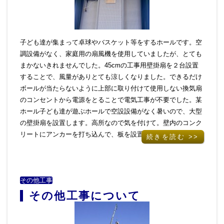
子ども達が集まって卓球やバスケット等をするホールです。空
調設備がなく、家庭用の扇風機を使用していましたが、とても
まかないきれませんでした。45cmの工事用壁掛扇を２台設置
することで、風量がありとても涼しくなりました。できるだけ
ボールが当たらないように上部に取り付けて使用しない換気扇
のコンセントから電源をとることで電気工事が不要でした。某
ホール子ども達が遊ぶホールで空設設備がなく暑いので、大型
の壁掛扇を設置します。高所なので気を付けて。壁内のコンク
リートにアンカーを打ち込んで、板を設置します。板を、…
続きを読む >>
その他工事
その他工事について