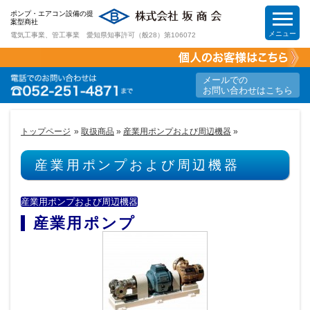
ポンプ・エアコン設備の提
案型商社
メニュー
電気工事業、管工事業 愛知県知事許可（般28）第106072
HOME
メールでの
お問い合わせはこちら
工事案内
トップページ
»
取扱商品
»
産業用ポンプおよび周辺機器
»
取扱商品
産業用ポンプおよび周辺機器
節電&節約提案
産業用ポンプおよび周辺機器
産業用ポンプ
求人情報
会社案内