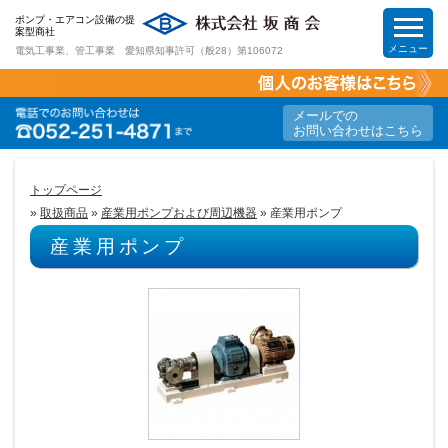
ポンプ・エアコン設備の提
案型商社
メニュー
電気工事業、管工事業 愛知県知事許可（般28）第106072
HOME
メールでの
お問い合わせはこちら
工事案内
トップページ
»
取扱商品
»
産業用ポンプおよび周辺機器
» 産業用ポンプ
取扱商品
産業用ポンプ
節電&節約提案
求人情報
会社案内