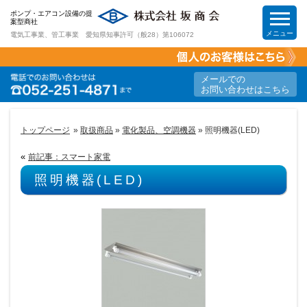
ポンプ・エアコン設備の提
案型商社
メニュー
電気工事業、管工事業 愛知県知事許可（般28）第106072
HOME
メールでの
お問い合わせはこちら
工事案内
トップページ
»
取扱商品
»
電化製品、空調機器
» 照明機器(LED)
取扱商品
«
前記事：スマート家電
照明機器(LED)
節電&節約提案
求人情報
会社案内