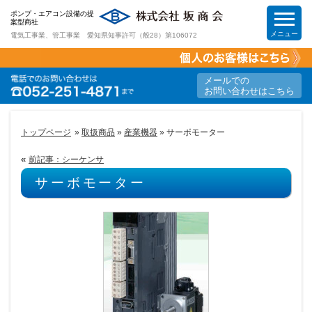
ポンプ・エアコン設備の提
案型商社
メニュー
電気工事業、管工事業 愛知県知事許可（般28）第106072
HOME
メールでの
お問い合わせはこちら
工事案内
トップページ
»
取扱商品
»
産業機器
» サーボモーター
取扱商品
«
前記事：シーケンサ
サーボモーター
節電&節約提案
求人情報
会社案内