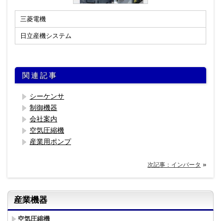
アクセス
三菱電機
日立産機システム
関連記事
シーケンサ
制御機器
会社案内
空気圧縮機
産業用ポンプ
»
次記事：インバータ
産業機器
空気圧縮機